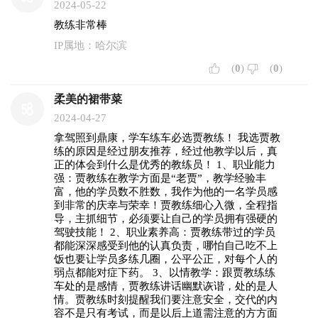
2024-05-22
教练非常棒
IP属地：哈尔滨
(
0
)
(
0
)
柔美的裙带菜
2024-04-27
拿驾照到鼎康，学车练车必选贾教练！ 我选贾教
练的原因是经过朋友推荐，经过他教学以后，真
正的体会到什么是优秀的教练员！ 1、职业能力
强：贾教练在教学方面是“老贾”，教学经验丰
富，他的学员数不胜数，我作为他的一名学员感
到非常的庆幸与荣幸！贾教练细心入微，全程指
导，主抓细节，必须要让自己的学员拥有强硬的
驾驶技能！ 2、职业素养高：贾教练带过的学员
都能深深感受到他的认真负责，哪怕自己吃不上
饭也要让学员多练几圈，公平公正，对每个人的
弱点都能对症下药。 3、以情教学：跟贾教练练
车处的是感情，贾教练讲话幽默诙谐，处的是人
情。贾教练时刻提醒我们要注意安全，交代的内
容不是只有考试，而是以后上道需注意的方方面