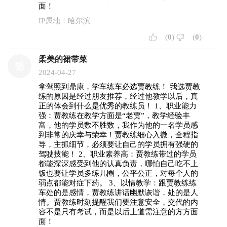
面！
IP属地：哈尔滨
(
0
)
(
0
)
柔美的裙带菜
2024-04-27
拿驾照到鼎康，学车练车必选贾教练！ 我选贾教
练的原因是经过朋友推荐，经过他教学以后，真
正的体会到什么是优秀的教练员！ 1、职业能力
强：贾教练在教学方面是“老贾”，教学经验丰
富，他的学员数不胜数，我作为他的一名学员感
到非常的庆幸与荣幸！贾教练细心入微，全程指
导，主抓细节，必须要让自己的学员拥有强硬的
驾驶技能！ 2、职业素养高：贾教练带过的学员
都能深深感受到他的认真负责，哪怕自己吃不上
饭也要让学员多练几圈，公平公正，对每个人的
弱点都能对症下药。 3、以情教学：跟贾教练练
车处的是感情，贾教练讲话幽默诙谐，处的是人
情。贾教练时刻提醒我们要注意安全，交代的内
容不是只有考试，而是以后上道需注意的方方面
面！