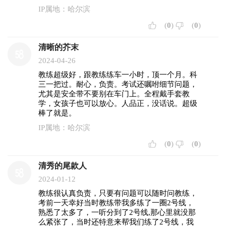
IP属地：哈尔滨
(
0
)
(
0
)
清晰的芥末
2024-04-26
教练超级好，跟教练练车一小时，顶一个月。科
三一把过。耐心，负责。考试还嘱咐细节问题，
尤其是安全带不要别在车门上。全程戴手套教
学，女孩子也可以放心。人品正，没话说。超级
棒了就是。
IP属地：哈尔滨
(
0
)
(
0
)
清秀的尾款人
2024-01-12
教练很认真负责，只要有问题可以随时问教练，
考前一天幸好当时教练带我多练了一圈2号线，
熟悉了太多了，一听分到了2号线,那心里就没那
么紧张了，当时还特意来帮我们练了2号线，我