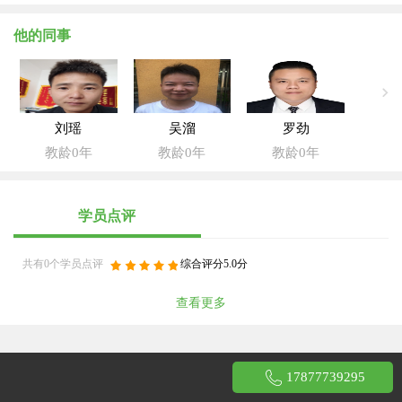
他的同事
刘瑶
吴溜
罗劲
教龄0年
教龄0年
教龄0年
学员点评
共有0个学员点评
综合评分5.0分
查看更多
17877739295