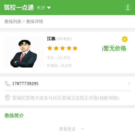
长沙
教练列表
>
教练详情
江栋
(0年教龄)
暂无价格
)
关注：0人关注
IP属地：长沙市
17877739295
望城区雷锋大道东马社区星城卫生院正对面(领航驾校)
教练简介
查看更多