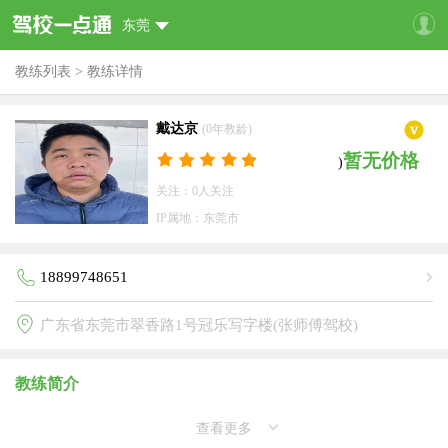
东莞
教练列表
>
教练详情
戴达京
(0年教龄)
暂无价格
)
关注：0人关注
IP属地：东莞市
18899748651
广东省东莞市翠香路1号冠乐写字楼(张师傅驾校)
教练简介
查看更多