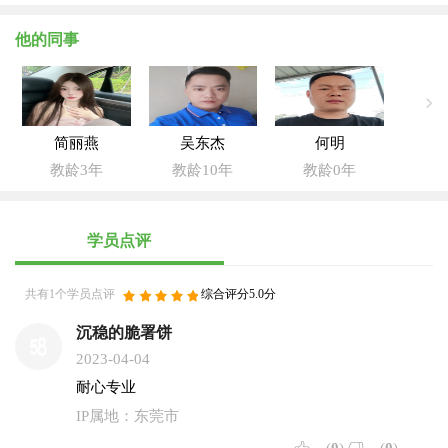
他的同事
简丽燕
吴东杰
何明
教龄3年
教龄10年
教龄0年
学员点评
共有1个学员点评
综合评分5.0分
沉稳的脆署饼
2023-04-04
耐心专业
IP属地：东莞市