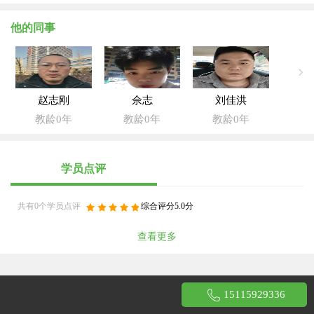
他的同事
赵志刚
佘志
刘佳洪
教龄0年
教龄0年
教龄0年
学员点评
共有0个学员点评
综合评分5.0分
查看更多
15115929336