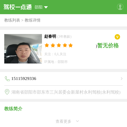
邵阳
教练列表
>
教练详情
赵春明
(3年教龄)
暂无价格
)
关注：0人关注
IP属地：邵阳市
15115929336
湖南省邵阳市邵东市三兴居委会新屋村永利驾校(永利驾校)
教练简介
查看更多