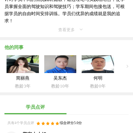
员掌握全面的驾驶知识和驾驶技巧；学车期间包接包送，可根
据学员的自由时间安排训练。学员们优异的成绩就是我的追
求！
查看更多
他的同事
简丽燕
吴东杰
何明
教龄3年
教龄10年
教龄0年
学员点评
共有4个学员点评
综合评分5.0分