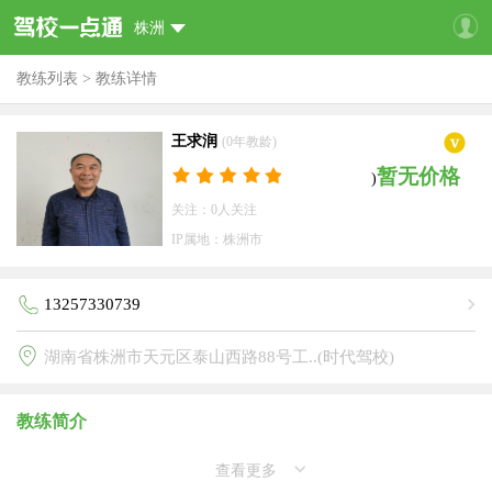
株洲
教练列表
>
教练详情
王求润
(0年教龄)
暂无价格
)
关注：0人关注
IP属地：株洲市
13257330739
湖南省株洲市天元区泰山西路88号工..(时代驾校)
教练简介
查看更多