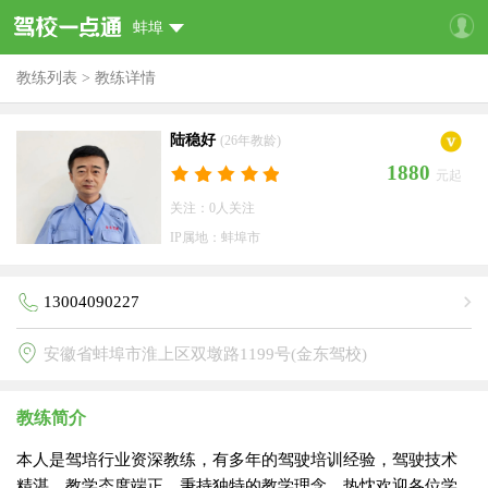
蚌埠
教练列表
>
教练详情
陆稳好
(26年教龄)
1880
元起
关注：0人关注
IP属地：蚌埠市
13004090227
安徽省蚌埠市淮上区双墩路1199号(金东驾校)
教练简介
本人是驾培行业资深教练，有多年的驾驶培训经验，驾驶技术
精湛，教学态度端正，秉持独特的教学理念，热忱欢迎各位学