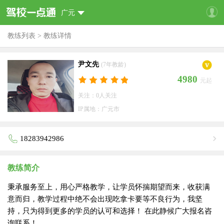
广元
教练列表
>
教练详情
尹文先
(7年教龄)
4980
元起
关注：0人关注
IP属地：广元市
18283942986
教练简介
秉承服务至上，用心严格教学，让学员怀揣期望而来，收获满
意而归，教学过程中绝不会出现吃拿卡要等不良行为，我坚
持，只为得到更多的学员的认可和选择！ 在此静候广大报名咨
询联系！