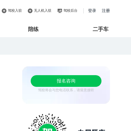
驾校入驻
无人机入驻
驾校后台
登录
注册
陪练
二手车
报名咨询
驾校将会与您电话联系，请留意接听