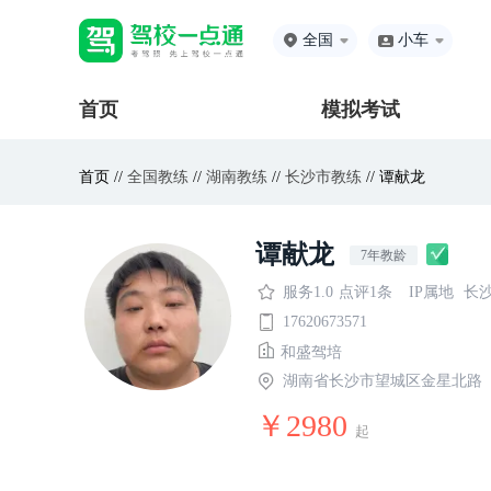
全国
小车
首页
模拟考试
首页 //
全国教练
//
湖南教练
//
长沙市教练
// 谭献龙
谭献龙
7年教龄
服务1.0
点评1条
IP属地
长
17620673571
和盛驾培
湖南省长沙市望城区金星北路
￥2980
起