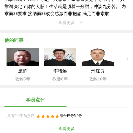
靠谱决定了你的人脉！生活就是顶着一分甜，冲淡九分苦。 内
求而非要求 接纳而非改变 ​感激而非抱怨 ​满足而非索取
查看更多
他的同事
施超
李增远
邢红良
教龄5年
教龄0年
教龄10年
学员点评
共有0个学员点评
综合评分5.0分
查看更多