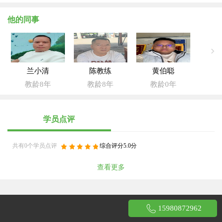
他的同事
兰小清
陈教练
黄伯聪
教龄8年
教龄8年
教龄0年
学员点评
共有0个学员点评
综合评分5.0分
查看更多
15980872962