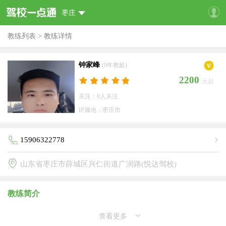
枣庄
教练列表
>
教练详情
钟家峰
(0年教龄)
2200
元起
关注：0人关注
IP属地：枣庄市
15906322778
山东省枣庄市薛城区兴仁街道广润路(悦达驾校)
教练简介
查看更多