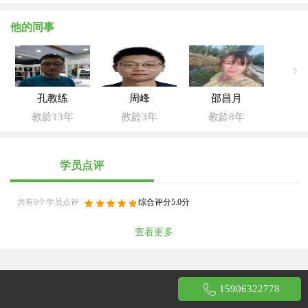
他的同事
孔教练
周峰
邵昌月
教龄13年
教龄3年
教龄8年
学员点评
共有0个学员点评
综合评分5.0分
查看更多
15906322778