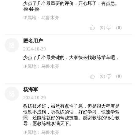
少点了几个最重要的评价，开心坏了，有点急。
😂😂😂
IP属地：乌鲁木齐
(
0
)
(
0
)
匿名用户
2024-10-29
少点了几个最关键的，大家快来找教练学车吧，
IP属地：乌鲁木齐
(
0
)
(
0
)
杨海军
2024-10-29
教练技术好，虽然有点性子急，但是很大程度是
恨铁不成钢，听教练的话，好好学习，快速学驾
照，还能练就好的驾驶技能。感谢教练的细心教
导，愿教练桃李满天下。
IP属地：乌鲁木齐