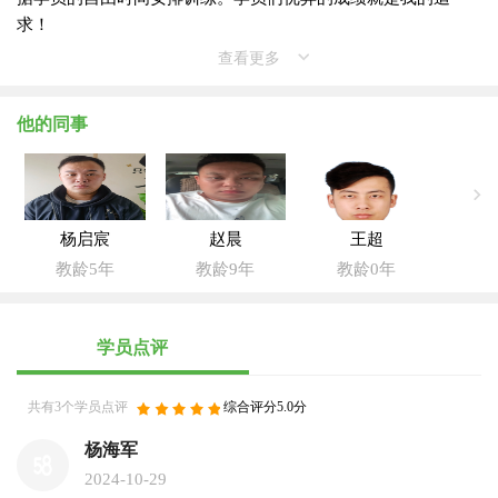
求！
查看更多
他的同事
杨启宸
赵晨
王超
教龄5年
教龄9年
教龄0年
学员点评
共有3个学员点评
综合评分5.0分
杨海军
2024-10-29