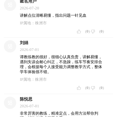
匿名用户
2026-07-20
讲解点位清晰易懂，指出问题一针见血
IP属地：株洲市
(
0
)
(
0
)
刘娟
2026-07-01
谭教练教的很好，很细心认真负责，讲解易懂，
遇到失误会耐心纠正，不急躁，练车节奏安排合
理，会根据每个人接受能力调整教学方式，整体
学车体验很不错。
IP属地：株洲市
(
0
)
(
0
)
陈悦思
2026-07-01
非常厉害的教练，精准定点，会用方法帮你判