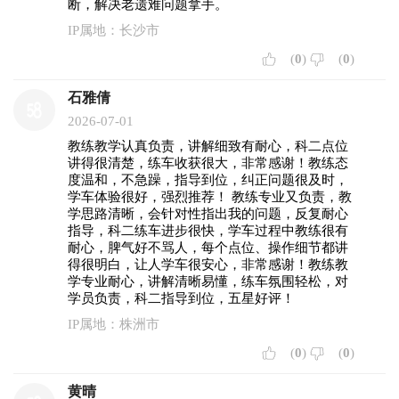
断，解决老遗难问题拿手。
IP属地：长沙市
(
0
)
(
0
)
石雅倩
2026-07-01
教练教学认真负责，讲解细致有耐心，科二点位
讲得很清楚，练车收获很大，非常感谢！教练态
度温和，不急躁，指导到位，纠正问题很及时，
学车体验很好，强烈推荐！ 教练专业又负责，教
学思路清晰，会针对性指出我的问题，反复耐心
指导，科二练车进步很快，学车过程中教练很有
耐心，脾气好不骂人，每个点位、操作细节都讲
得很明白，让人学车很安心，非常感谢！教练教
学专业耐心，讲解清晰易懂，练车氛围轻松，对
学员负责，科二指导到位，五星好评！
IP属地：株洲市
(
0
)
(
0
)
黄晴