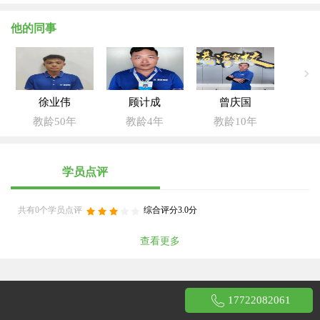
他的同事
徐业伟
顾计成
曾庆国
教龄50年
教龄4年
教龄10年
学员点评
共有0个学员点评
综合评分3.0分
查看更多
17722082061