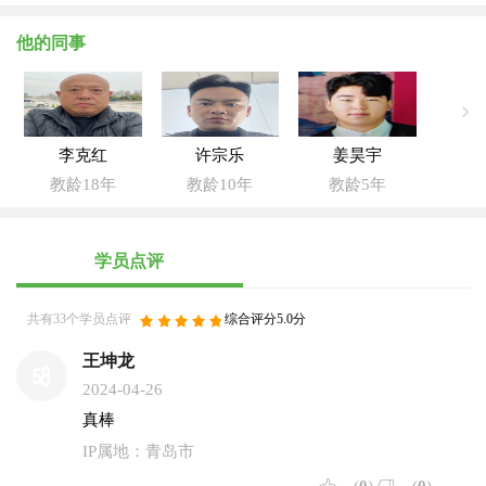
他的同事
李克红
许宗乐
姜昊宇
教龄18年
教龄10年
教龄5年
学员点评
共有33个学员点评
综合评分5.0分
王坤龙
2024-04-26
真棒
IP属地：青岛市