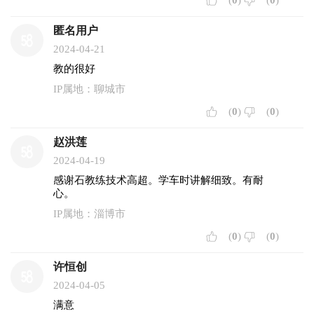
(
0
)
(
0
)
匿名用户
2024-04-21
教的很好
IP属地：聊城市
(
0
)
(
0
)
赵洪莲
2024-04-19
感谢石教练技术高超。学车时讲解细致。有耐
心。
IP属地：淄博市
(
0
)
(
0
)
许恒创
2024-04-05
满意