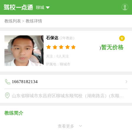
聊城
教练列表
>
教练详情
石保达
(2年教龄)
暂无价格
)
关注：0人关注
IP属地：聊城市
16678182134
山东省聊城市东昌府区聊城东顺驾校（湖南路店）(东顺驾校)
教练简介
查看更多