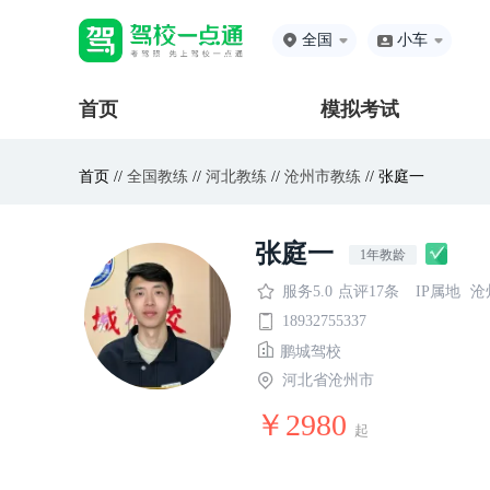
全国
小车
首页
模拟考试
首页 //
全国教练
//
河北教练
//
沧州市教练
// 张庭一
张庭一
1年教龄
服务5.0
点评17条
IP属地
沧
18932755337
鹏城驾校
河北省沧州市
￥2980
起