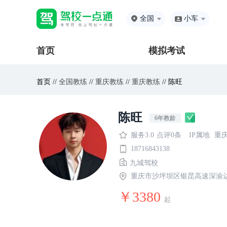
全国
小车
首页
模拟考试
首页 //
全国教练
//
重庆教练
//
重庆教练
// 陈旺
陈旺
6年教龄
服务3.0
点评0条
IP属地
重
18716843138
九城驾校
重庆市沙坪坝区银昆高速深渝
￥3380
起