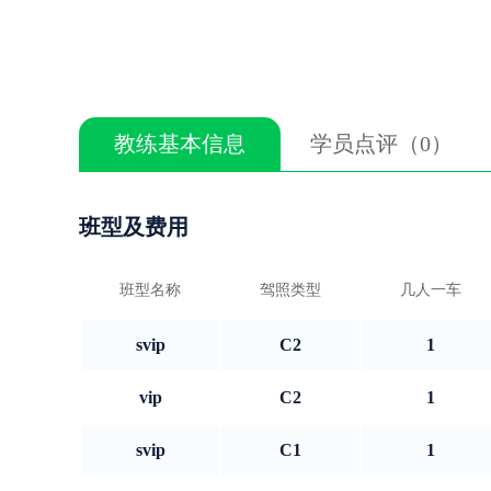
教练基本信息
学员点评（0）
班型及费用
班型名称
驾照类型
几人一车
svip
C2
1
vip
C2
1
svip
C1
1