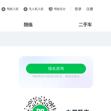
驾校入驻
无人机入驻
驾校后台
登录
注册
陪练
二手车
报名咨询
驾校将会与您电话联系，请留意接听