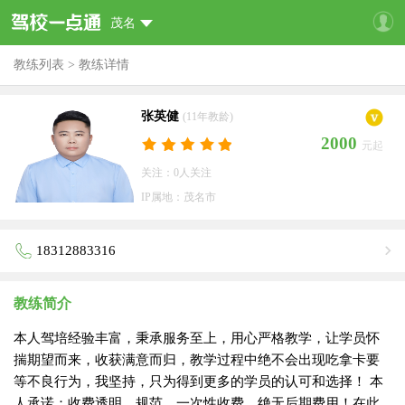
茂名
教练列表
>
教练详情
张英健
(11年教龄)
2000
元起
关注：0人关注
IP属地：茂名市
18312883316
教练简介
本人驾培经验丰富，秉承服务至上，用心严格教学，让学员怀
揣期望而来，收获满意而归，教学过程中绝不会出现吃拿卡要
等不良行为，我坚持，只为得到更多的学员的认可和选择！ 本
人承诺：收费透明，规范，一次性收费，绝无后期费用！在此