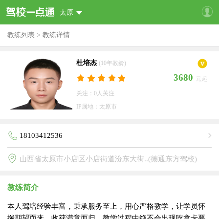
太原
教练列表
>
教练详情
杜培杰
(10年教龄)
3680
元起
关注：0人关注
IP属地：太原市
18103412536
山西省太原市小店区小店街道汾东大街..(德通东方驾校)
教练简介
本人驾培经验丰富，秉承服务至上，用心严格教学，让学员怀
揣期望而来，收获满意而归，教学过程中绝不会出现吃拿卡要