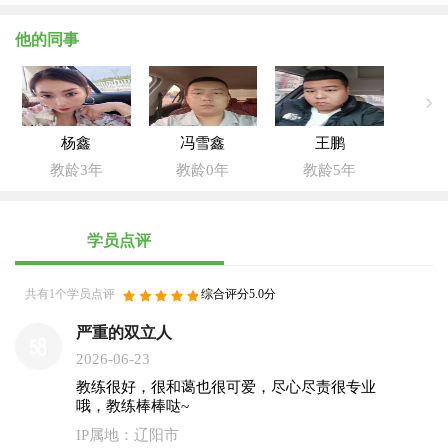
他的同事
杨鑫
冯雪鑫
王鹏
教龄3年
教龄0年
教龄5年
学员点评
共有1个学员点评
综合评分5.0分
严重的双立人
2026-06-23
教练很好，很和蔼也很可爱，尽心尽责很专业
哦，教练棒棒哒~
IP属地：辽阳市