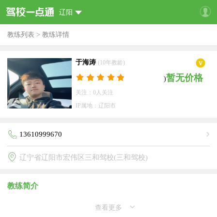
辽阳
教练列表
>
教练详情
于海涛
(10年教龄)
暂无价格
)
关注：0人关注
IP属地：辽阳市
13610999670
辽宁省辽阳市宏伟区三和驾校(三和驾校)
教练简介
查看更多