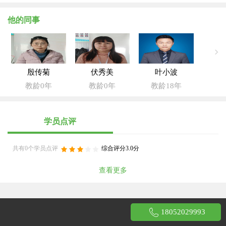
他的同事
殷传菊
伏秀美
叶小波
教龄0年
教龄0年
教龄18年
学员点评
共有0个学员点评
综合评分3.0分
查看更多
18052029993