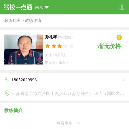
南京
教练列表
>
教练详情
孙礼琴
(0年教龄)
暂无价格
)
关注：0人关注
IP属地：南京市
18052029993
江苏省南京市六合区上汽大众江苏苏舜金江4S店（园区内）(顺达驾校)
教练简介
查看更多