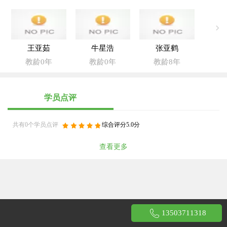
王亚茹
牛星浩
张亚鹤
教龄0年
教龄0年
教龄8年
学员点评
共有0个学员点评
综合评分5.0分
查看更多
13503711318