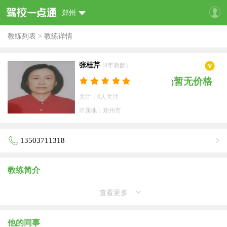
郑州
教练列表
>
教练详情
张桂芹
(8年教龄)
暂无价格
)
关注：0人关注
IP属地：郑州市
13503711318
教练简介
查看更多
他的同事