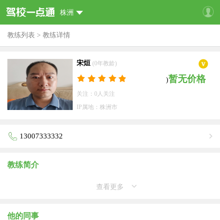
株洲
教练列表
>
教练详情
宋烜
(0年教龄)
暂无价格
)
关注：0人关注
IP属地：株洲市
13007333332
教练简介
查看更多
他的同事