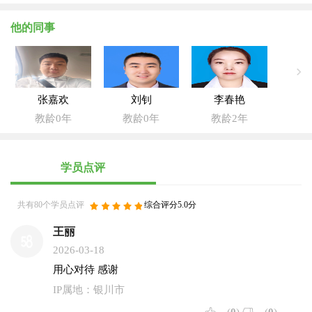
他的同事
张嘉欢
刘钊
李春艳
教龄0年
教龄0年
教龄2年
学员点评
共有80个学员点评
综合评分5.0分
王丽
2026-03-18
用心对待 感谢
IP属地：银川市