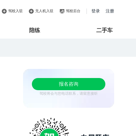
驾校入驻
无人机入驻
驾校后台
登录
注册
陪练
二手车
报名咨询
驾校将会与您电话联系，请留意接听