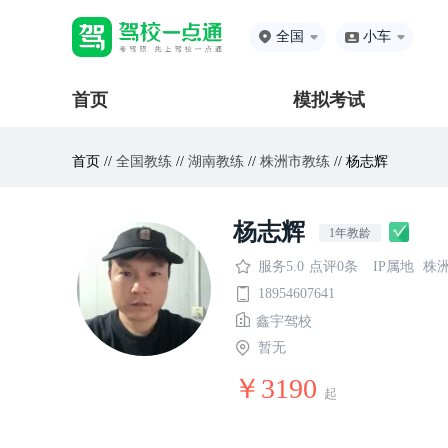
全国
小车
首页
模拟考试
首页 //
全国教练
//
湖南教练
//
株洲市教练
// 杨志辉
杨志辉
1年教龄
服务5.0
点评0条
IP属地
株
18954607641
鑫宇驾校
暂无
￥3190
起