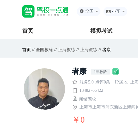
全国
小车
首页
模拟考试
首页 //
全国教练
//
上海教练
//
上海教练
// 者康
者康
1年教龄
服务5.0
点评0条
IP属地
上
13482766422
闻铭驾校
上海市上海市浦东新区上海闻
￥0