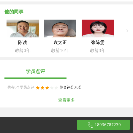
他的同事
陈诚
袁太正
张陈雯
教龄0年
教龄10年
教龄3年
学员点评
共有0个学员点评
综合评分3.0分
查看更多
18936787239