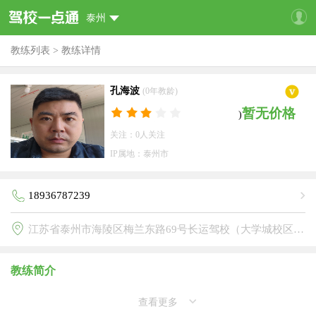
泰州
教练列表
>
教练详情
孔海波
(0年教龄)
暂无价格
)
关注：0人关注
IP属地：泰州市
18936787239
江苏省泰州市海陵区梅兰东路69号长运驾校（大学城校区）(长运驾校)
教练简介
查看更多