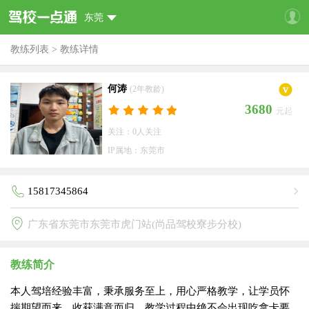
东莞
教练列表
>
教练详情
何涛
(2年教龄)
3680
元起
关注：0人关注
IP属地：东莞市
15817345864
广东省东莞市东莞市虎门站(尚品驾校寮步分校)
教练简介
本人驾培经验丰富，秉承服务至上，用心严格教学，让学员怀
揣期望而来，收获满意而归，教学过程中绝不会出现吃拿卡要