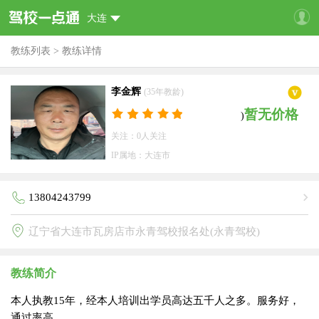
大连
教练列表
>
教练详情
李金辉
(35年教龄)
暂无价格
)
关注：0人关注
IP属地：大连市
13804243799
辽宁省大连市瓦房店市永青驾校报名处(永青驾校)
教练简介
本人执教15年，经本人培训出学员高达五千人之多。服务好，
通过率高。