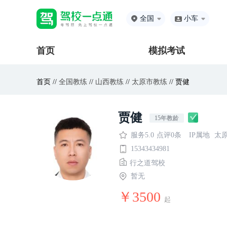
全国
小车
首页
模拟考试
首页 //
全国教练
//
山西教练
//
太原市教练
// 贾健
贾健
15年教龄
服务5.0
点评0条
IP属地
太
15343434981
行之道驾校
暂无
￥3500
起