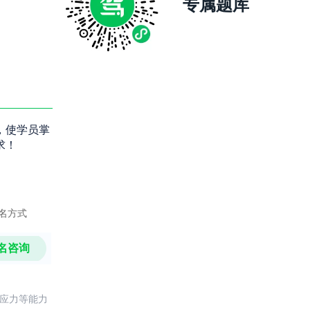
专属题库
，使学员掌
求！
名方式
名咨询
反应力等能力