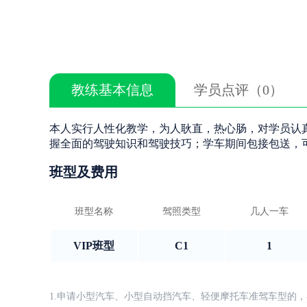
教练基本信息
学员点评（0）
本人实行人性化教学，为人耿直，热心肠，对学员认
握全面的驾驶知识和驾驶技巧；学车期间包接包送，
班型及费用
班型名称
驾照类型
几人一车
VIP班型
C1
1
1.申请小型汽车、小型自动挡汽车、轻便摩托车准驾车型的，