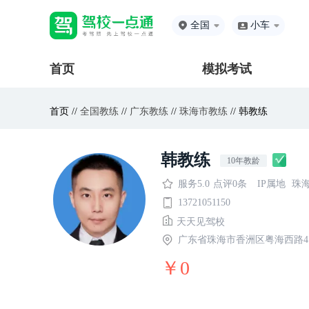
全国
小车
首页
模拟考试
首页 //
全国教练
//
广东教练
//
珠海市教练
// 韩教练
韩教练
10年教龄
服务5.0
点评0条
IP属地
珠
13721051150
天天见驾校
广东省珠海市香洲区粤海西路4
￥0