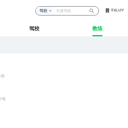
手机APP
驾校
驾校
教练
海市
7号