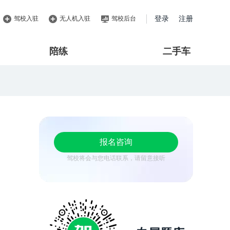
驾校入驻
无人机入驻
驾校后台
登录
注册
陪练
二手车
报名咨询
驾校将会与您电话联系，请留意接听