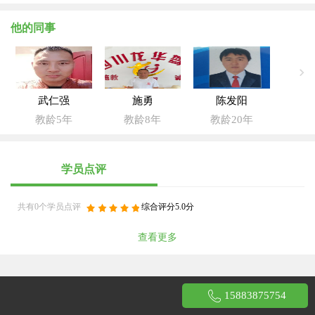
他的同事
武仁强
施勇
陈发阳
教龄5年
教龄8年
教龄20年
学员点评
共有0个学员点评
综合评分5.0分
查看更多
15883875754