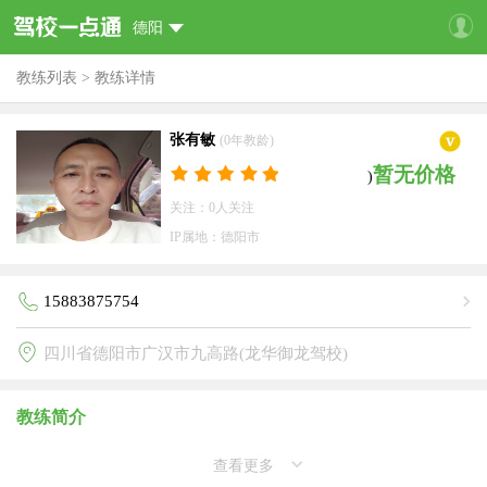
德阳
教练列表
>
教练详情
张有敏
(0年教龄)
暂无价格
)
关注：0人关注
IP属地：德阳市
15883875754
四川省德阳市广汉市九高路(龙华御龙驾校)
教练简介
查看更多