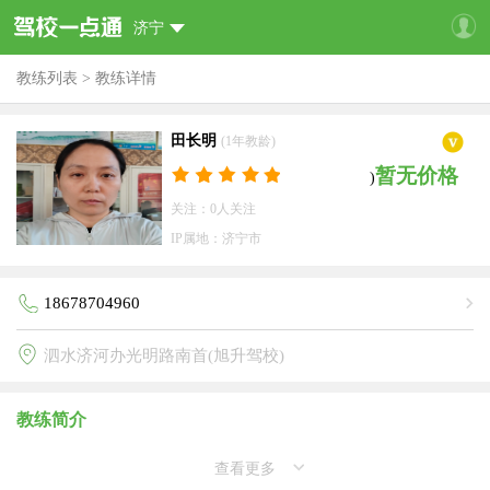
济宁
教练列表
>
教练详情
田长明
(1年教龄)
暂无价格
)
关注：0人关注
IP属地：济宁市
18678704960
泗水济河办光明路南首(旭升驾校)
教练简介
查看更多