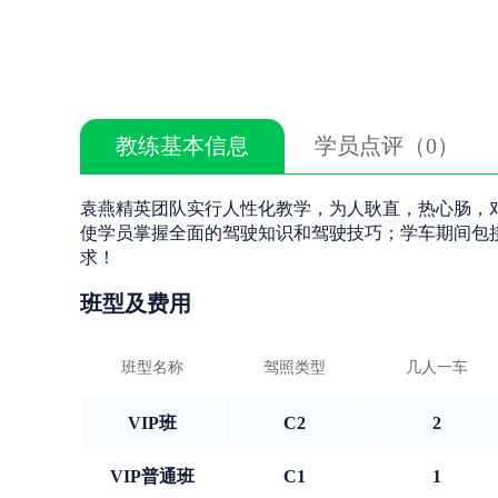
教练基本信息
学员点评（0）
袁燕精英团队实行人性化教学，为人耿直，热心肠，
使学员掌握全面的驾驶知识和驾驶技巧；学车期间包
求！
班型及费用
班型名称
驾照类型
几人一车
VIP班
C2
2
VIP普通班
C1
1