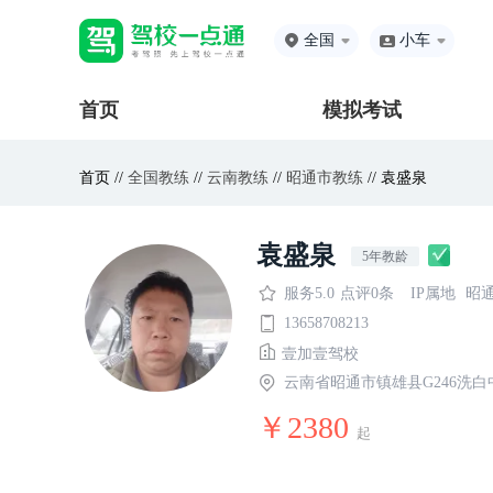
全国
小车
首页
模拟考试
首页 //
全国教练
//
云南教练
//
昭通市教练
// 袁盛泉
袁盛泉
5年教龄
服务5.0
点评0条
IP属地
昭
13658708213
壹加壹驾校
云南省昭通市镇雄县G246洗白
￥2380
起