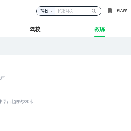
手机APP
驾校
驾校
教练
通市
中学西北侧约220米