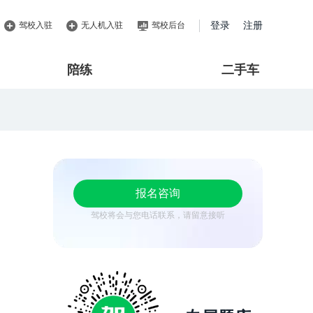
驾校入驻
无人机入驻
驾校后台
登录
注册
陪练
二手车
报名咨询
驾校将会与您电话联系，请留意接听