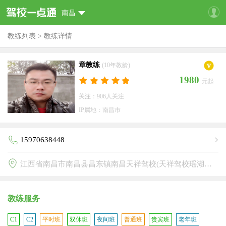
南昌
教练列表
>
教练详情
章教练
(10年教龄)
1980
元起
关注：906人关注
IP属地：南昌市
15970638448
江西省南昌市南昌县昌东镇南昌天祥驾校(天祥驾校瑶湖分校)
教练服务
C1
C2
平时班
双休班
夜间班
普通班
贵宾班
老年班