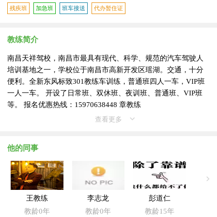
残疾班
加急班
班车接送
代办暂住证
教练简介
南昌天祥驾校，南昌市最具有现代、科学、规范的汽车驾驶人
培训基地之一，学校位于南昌市高新开发区瑶湖。交通，十分
便利。全新东风标致301教练车训练，普通班四人一车，VIP班
一人一车。 开设了日常班、双休班、夜训班、普通班、VIP班
等。 报名优惠热线：15970638448 章教练
查看更多
他的同事
王教练
李志龙
彭道仁
教龄0年
教龄0年
教龄15年