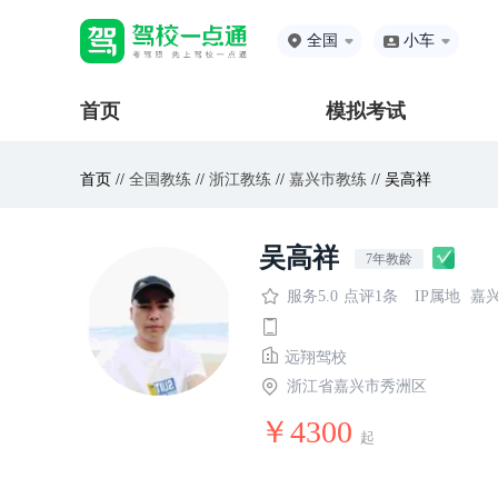
全国
小车
首页
模拟考试
首页 //
全国教练
//
浙江教练
//
嘉兴市教练
// 吴高祥
吴高祥
7年教龄
服务5.0
点评1条
IP属地
嘉
远翔驾校
浙江省嘉兴市秀洲区
￥4300
起