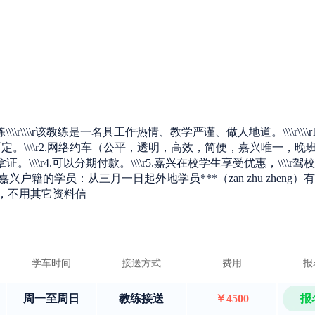
‌\\\\r该教练是一名具工作热情、教学严谨、做人地道。\\\\r\\\\
。\\\\r2.网络约车（公平，透明，高效，简便，嘉兴唯一，晚班
\\\\r4.可以分期付款。\\\\r5.嘉兴在校学生享受优惠，\\\\r
兴户籍的学员：从三月一日起外地学员***（zan zhu zheng）
g），不用其它资料信
学车时间
接送方式
费用
报
周一至周日
教练接送
￥4500
报