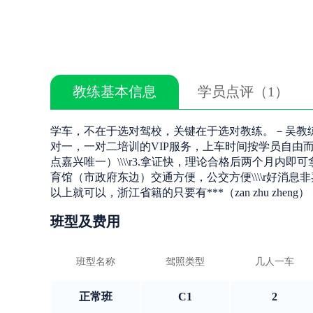
教练基本信息
学员点评（1）
学车，不在于选对驾校，关键在于选对教练。－吴教练\\\\r​‌
对一，一对二培训的VIP服务，上车时间按学员自由而定
点嘉兴唯一）\\\\r3.拿证快，理论合格后两个月内即可拿证。
育馆（市政府东边）交通方便，公交方便\\\\r好消息非嘉
以上就可以，浙江省籍的只要有***（zan zhu zhen
班型及费用
班型名称
驾照类型
几人一车
正常班
C1
2