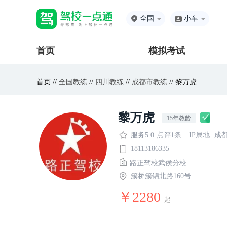
全国
小车
首页
模拟考试
首页 //
全国教练
//
四川教练
//
成都市教练
// 黎万虎
黎万虎
15年教龄
服务5.0
点评1条
IP属地
成
18113186335
路正驾校武侯分校
簇桥簇锦北路160号
￥2280
起