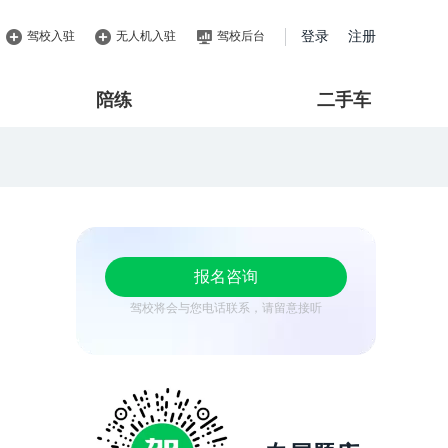
驾校入驻
无人机入驻
驾校后台
登录
注册
陪练
二手车
报名咨询
驾校将会与您电话联系，请留意接听