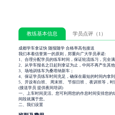
教练基本信息
学员点评（1）
成都学车拿证快 随报随学 合格率高包接送
我们本着信誉第一的原则，郑重向广大学员承诺:
1、合理分配学员的练车时间，保证轮流练习，完全
2、从学车报名之日起到拿证为止，中间不再产生其
3、场地训练车为桑塔纳新车；
4、保证学员练车时间充足，确保在最短的时间内拿
5、开设有白班、 周末班、 节假日班 、夜训班等，
(接送学员 提供夜间培训)
一、上车时间灵活。您可利用您的作息时间安排您的
间段就属于您。
二、我们设置