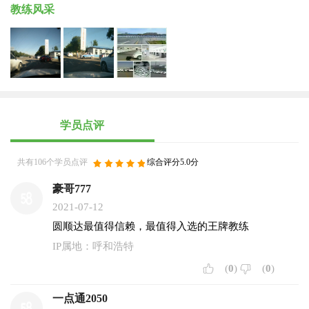
教练风采
学员点评
共有106个学员点评
综合评分5.0分
豪哥777
2021-07-12
圆顺达最值得信赖，最值得入选的王牌教练
IP属地：呼和浩特
(
0
)
(
0
)
一点通2050