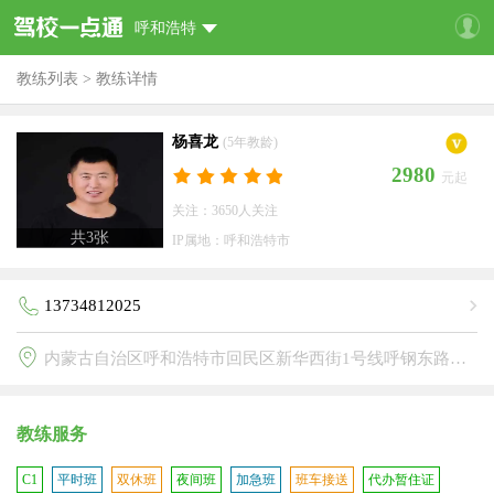
呼和浩特
教练列表
>
教练详情
杨喜龙
(5年教龄)
2980
元起
关注：3650人关注
共
3
张
IP属地：呼和浩特市
13734812025
内蒙古自治区呼和浩特市回民区新华西街1号线呼钢东路地铁站D出口即到(长虹驾校)
教练服务
C1
平时班
双休班
夜间班
加急班
班车接送
代办暂住证