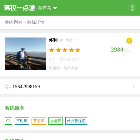
葫芦岛
教练列表
>
教练详情
佟利
(8年教龄)
2980
元起
关注：3499人关注
共
3
张
IP属地：葫芦岛市
15642998159
教练服务
C1
平时班
普通班
加急班
代办暂住证