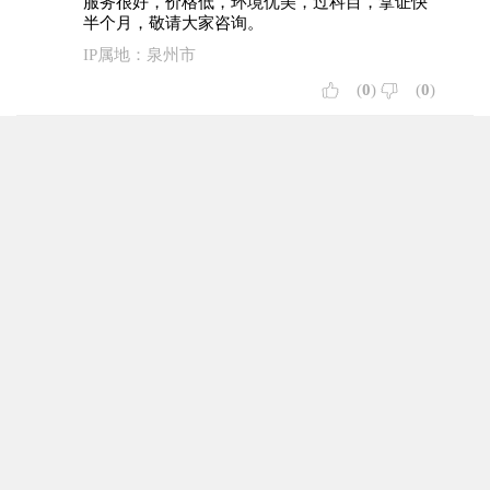
服务很好，价格低，环境优美，过科目，拿证快
半个月，敬请大家咨询。
IP属地：泉州市
(
0
)
(
0
)