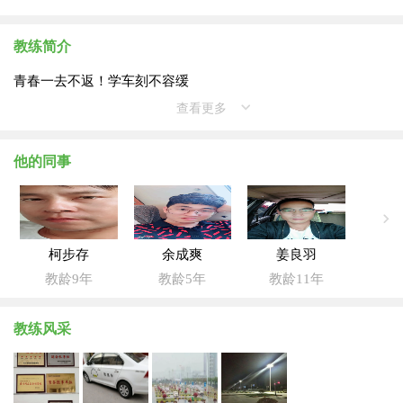
教练简介
青春一去不返！学车刻不容缓
查看更多
他的同事
柯步存
余成爽
姜良羽
教龄9年
教龄5年
教龄11年
教练风采