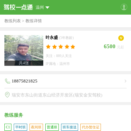
温州
教练列表
>
教练详情
叶永盛
(5年教龄)
6500
元起
关注：889人关注
共
4
张
IP属地：温州市
18875821825
瑞安市东山街道东山经济开发区(瑞安金安驾校)
教练服务
C1
平时班
夜间班
普通班
班车接送
代办暂住证