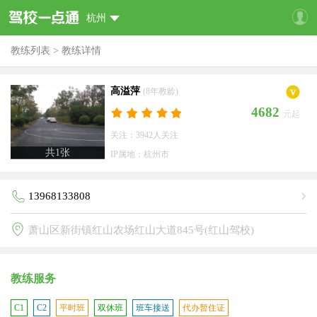
杭州
教练列表
>
教练详情
高溢萍
(8年教龄)
4682
元起
关注：3942人关注
共
1
张
IP属地：杭州市
13968133808
萧山区新街镇红山农场红山大道845号(红山驾校)
教练服务
C1
C2
平时班
双休班
班车接送
代办暂住证