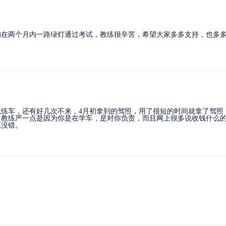
的在两个月内一路绿灯通过考试，教练很辛苦，希望大家多多支持，也多
练车，还有好几次不来，4月初拿到的驾照，用了很短的时间就拿了驾照
，教练严一点是因为你是在学车，是对你负责，而且网上很多说收钱什么
练没错。
。