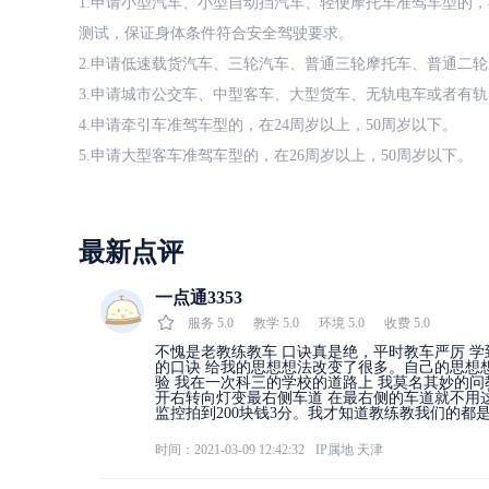
1.申请小型汽车、小型自动挡汽车、轻便摩托车准驾车型的，
测试，保证身体条件符合安全驾驶要求。
2.申请低速载货汽车、三轮汽车、普通三轮摩托车、普通二轮
3.申请城市公交车、中型客车、大型货车、无轨电车或者有轨
4.申请牵引车准驾车型的，在24周岁以上，50周岁以下。
5.申请大型客车准驾车型的，在26周岁以上，50周岁以下。
最新点评
一点通3353
服务
5.0
教学
5.0
环境
5.0
收费
5.0
不愧是老教练教车 口诀真是绝，平时教车严厉 
的口诀 给我的思想想法改变了很多。自己的思想
验 我在一次科三的学校的道路上 我莫名其妙的
开右转向灯变最右侧车道 在最右侧的车道就不用
监控拍到200块钱3分。我才知道教练教我们的
时间：2021-03-09 12:42:32
IP属地
天津