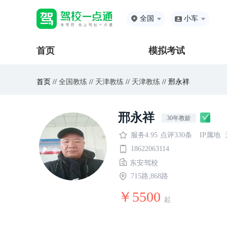
全国
小车
首页
模拟考试
首页 //
全国教练
//
天津教练
//
天津教练
// 邢永祥
邢永祥
30年教龄
服务4.95
点评330条
IP属地
18622063114
东安驾校
715路;868路
￥5500
起