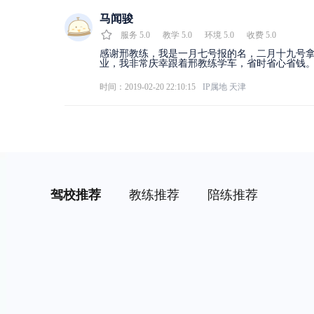
马闻骏
服务
5.0
教学
5.0
环境
5.0
收费
5.0
感谢邢教练，我是一月七号报的名，二月十九号
业，我非常庆幸跟着邢教练学车，省时省心省钱
时间：2019-02-20 22:10:15
IP属地
天津
驾校推荐
教练推荐
陪练推荐