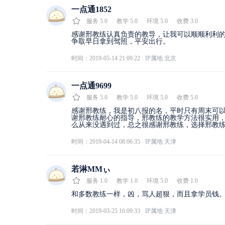
一点通1852
服务
5.0
教学
5.0
环境
5.0
收费
3.0
感谢邢教练认真负责的教导，让我可以顺顺利利
争取早日拿到驾照，平安出行。
时间：2019-05-14 21:09:22
IP属地
北京
一点通9699
服务
5.0
教学
5.0
环境
5.0
收费
5.0
感谢邢教练，我是初八报的名，平时只有周末可以
谢邢教练耐心的指导，邢教练的教学方法很实用
么从来没遇到过，总之很感谢邢教练，选择邢教
时间：2019-04-14 08:06:35
IP属地
天津
若淋MMぃ
服务
1.0
教学
1.0
环境
5.0
收费
1.0
和多数教练一样，凶，骂人超狠，而且拿学员钱
时间：2019-03-25 16:09:33
IP属地
天津