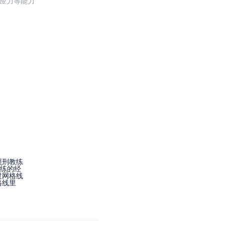
反应力等能力
照刑教练
实练的经
过网格线
格线里