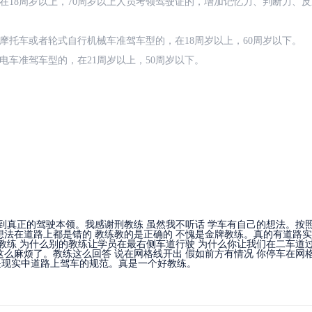
在18周岁以上，70周岁以上人员考领驾驶证的，增加记忆力、判断力、
摩托车或者轮式自行机械车准驾车型的，在18周岁以上，60周岁以下。
电车准驾车型的，在21周岁以上，50周岁以下。
学到真正的驾驶本领。我感谢刑教练 虽然我不听话 学车有自己的想法。按
想法在道路上都是错的 教练教的是正确的 不愧是金牌教练。真的有道路
问教练 为什么别的教练让学员在最右侧车道行驶 为什么你让我们在二车道
这么麻烦了。教练这么回答 说在网格线开出 假如前方有情况 你停车在网
都是现实中道路上驾车的规范。真是一个好教练。