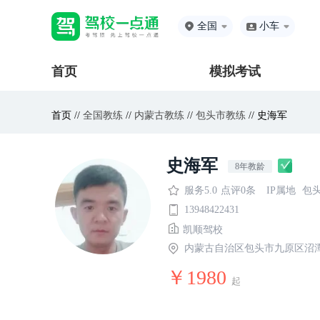
全国
小车
首页
模拟考试
首页 //
全国教练
//
内蒙古教练
//
包头市教练
// 史海军
史海军
8年教龄
服务5.0
点评0条
IP属地
包
13948422431
凯顺驾校
内蒙古自治区包头市九原区沼
￥1980
起