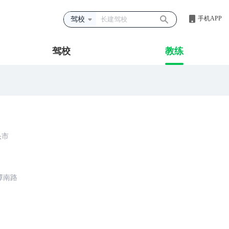
手机APP
驾校
驾校
教练
头市
潭南路