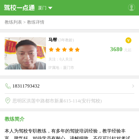
厦门
教练列表
>
教练详情
马帮
(3年教龄)
3680
元起
关注：0人关注
IP属地：厦门市
18311793432
思明区洪莲中路都市新巢615-114(安行驾校)
教练简介
本人为驾校专职教练，有多年的驾驶培训经验，教学经验丰
富，脾气好，对待学员有耐心，讲解细致，不仅可以针对考试