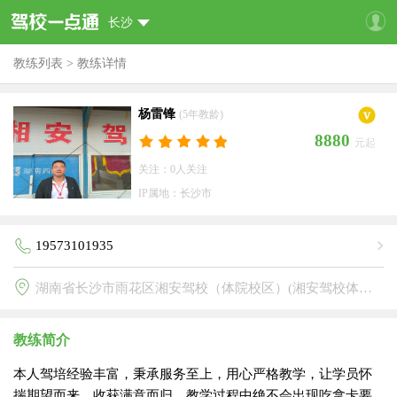
长沙
教练列表
>
教练详情
杨雷锋
(5年教龄)
8880
元起
关注：0人关注
IP属地：长沙市
19573101935
湖南省长沙市雨花区湘安驾校（体院校区）(湘安驾校体院分校)
教练简介
本人驾培经验丰富，秉承服务至上，用心严格教学，让学员怀
揣期望而来，收获满意而归，教学过程中绝不会出现吃拿卡要