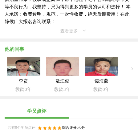
等不良行为，我坚持，只为得到更多的学员的认可和选择！ 本
人承诺：收费透明，规范，一次性收费，绝无后期费用！在此
静候广大报名咨询联系！
查看更多
他的同事
李贲
敖江俊
谭海燕
教龄0年
教龄3年
教龄0年
学员点评
共有0个学员点评
综合评分5.0分