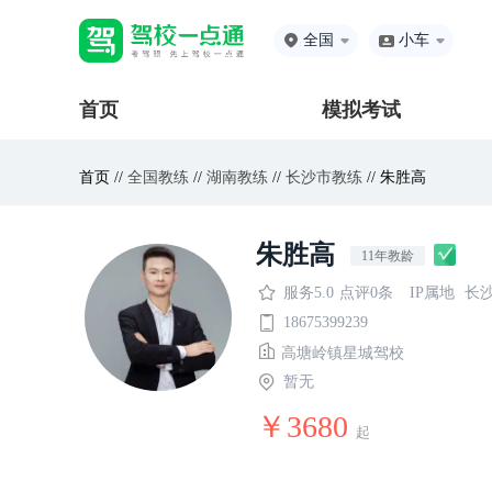
全国
小车
首页
模拟考试
首页 //
全国教练
//
湖南教练
//
长沙市教练
// 朱胜高
朱胜高
11年教龄
服务5.0
点评0条
IP属地
长
18675399239
高塘岭镇星城驾校
暂无
￥3680
起