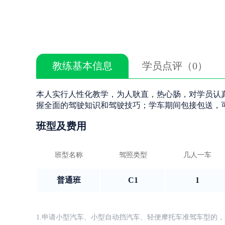
教练基本信息
学员点评（0）
本人实行人性化教学，为人耿直，热心肠，对学员认
握全面的驾驶知识和驾驶技巧；学车期间包接包送，
班型及费用
班型名称
驾照类型
几人一车
普通班
C1
1
1.申请小型汽车、小型自动挡汽车、轻便摩托车准驾车型的，