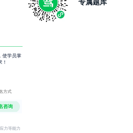
专属题库
，使学员掌
求！
名方式
名咨询
反应力等能力