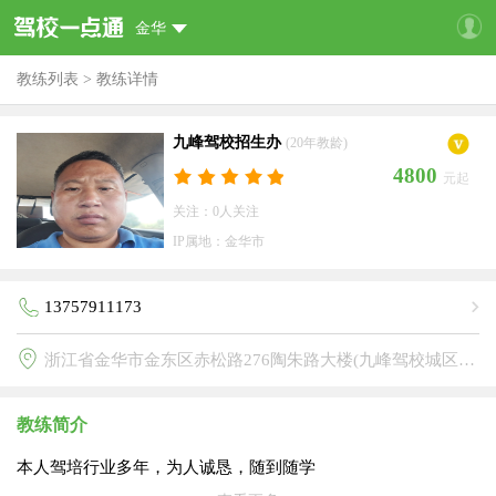
金华
教练列表
>
教练详情
九峰驾校招生办
(20年教龄)
4800
元起
关注：0人关注
IP属地：金华市
13757911173
浙江省金华市金东区赤松路276陶朱路大楼(九峰驾校城区分校)
教练简介
本人驾培行业多年，为人诚恳，随到随学