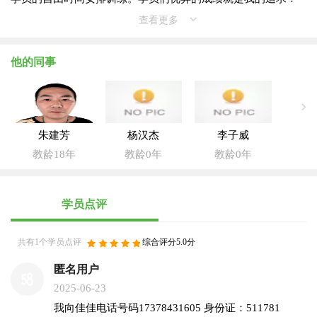
查看更多
他的同事
朱建芳
杨汉杰
李子威
教龄18年
教龄0年
教龄0年
学员点评
共有1个学员点评
综合评分5.0分
匿名用户
2025-06-23
我向佳佳电话号码17378431605 身份证：511781